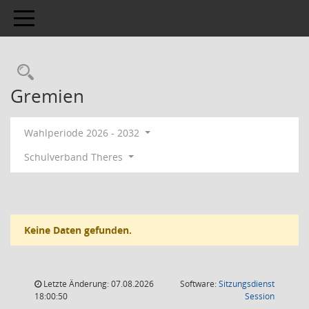
Toggle navigation
Gremien
Wahlperiode 2026 - 2032
Schulverband Theres
Keine Daten gefunden.
Letzte Änderung: 07.08.2026
Software:
Sitzungsdienst
(Wird in
18:00:50
Session