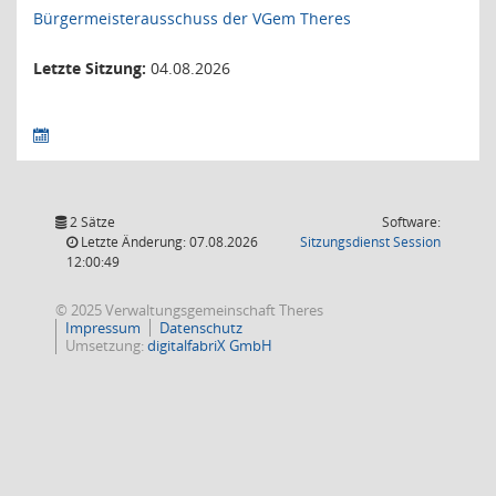
Bürgermeisterausschuss der VGem Theres
Letzte Sitzung:
04.08.2026
2 Sätze
Software:
(Wird in
Letzte Änderung: 07.08.2026
Sitzungsdienst
Session
12:00:49
© 2025 Verwaltungsgemeinschaft Theres
Impressum
Datenschutz
Umsetzung:
digitalfabriX GmbH