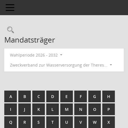
Toggle navigation
Mandatsträger
Wahlperiode 2026 - 2032
Zweckverband zur Wasserversorgung der Theres...
A
B
C
D
E
F
G
H
I
J
K
L
M
N
O
P
Q
R
S
T
U
V
W
X