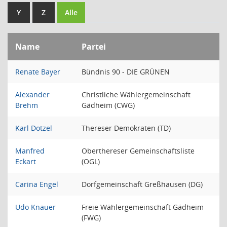
Y
Z
Alle
Name
Partei
Renate Bayer
Bündnis 90 - DIE GRÜNEN
Alexander
Christliche Wählergemeinschaft
Brehm
Gädheim (CWG)
Karl Dotzel
Thereser Demokraten (TD)
Manfred
Oberthereser Gemeinschaftsliste
Eckart
(OGL)
Carina Engel
Dorfgemeinschaft Greßhausen (DG)
Udo Knauer
Freie Wählergemeinschaft Gädheim
(FWG)