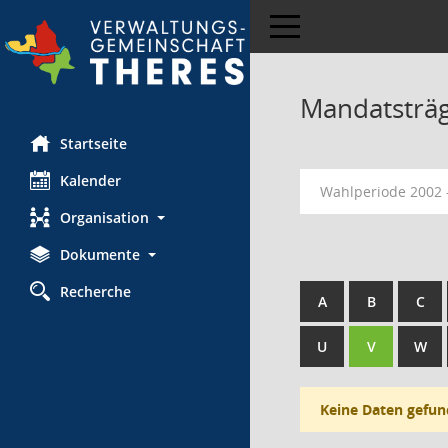
Toggle navigation
Mandatsträ
Startseite
Kalender
Wahlperiode 2002 
Organisation
Dokumente
Recherche
A
B
C
U
V
W
Keine Daten gefun