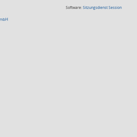
(Wird in
Software:
Sitzungsdienst
Session
 GmbH