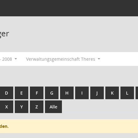
ger
- 2008
Verwaltungsgemeinschaft Theres
D
E
F
G
H
I
J
K
L
X
Y
Z
Alle
den.