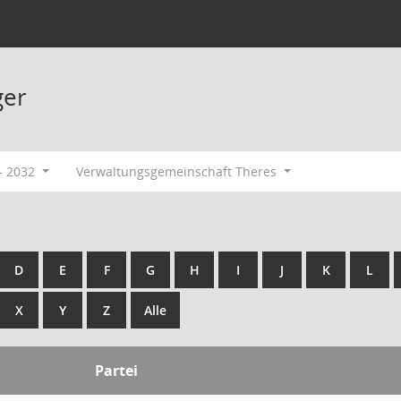
ger
- 2032
Verwaltungsgemeinschaft Theres
D
E
F
G
H
I
J
K
L
X
Y
Z
Alle
Partei