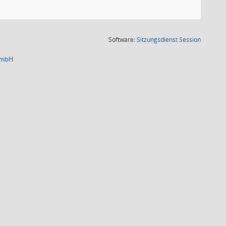
(Wird in
Software:
Sitzungsdienst
Session
 GmbH