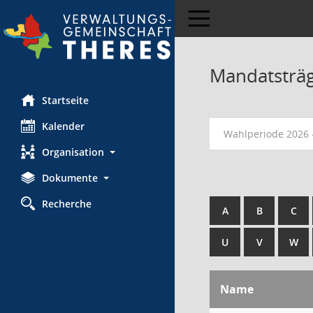
Toggle navigation
Mandatsträ
Startseite
Kalender
Wahlperiode 2026 
Organisation
Dokumente
Recherche
A
B
C
U
V
W
Name