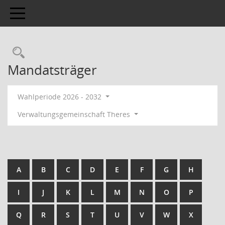
Toggle navigation
Mandatsträger
Wahlperiode 2026 - 2032
Verwaltungsgemeinschaft Theres
A
B
C
D
E
F
G
H
I
J
K
L
M
N
O
P
Q
R
S
T
U
V
W
X