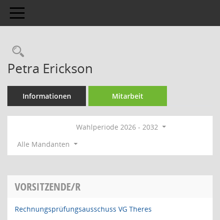
Toggle navigation
Rechercheauswahl
Petra Erickson
Informationen
Mitarbeit
Wahlperiode 2026 - 2032
Alle Mandanten
VORSITZENDE/R
Rechnungsprüfungsausschuss VG Theres