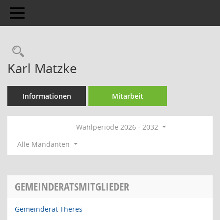
Toggle navigation
Rechercheauswahl
Karl Matzke
Informationen
Mitarbeit
Wahlperiode 2026 - 2032
Alle Mandanten
GEMEINDERATSMITGLIEDER
Gemeinderat Theres