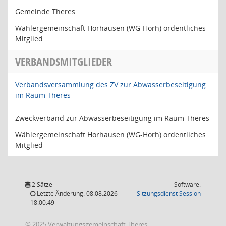
Gemeinde Theres
Wählergemeinschaft Horhausen (WG-Horh) ordentliches
Mitglied
VERBANDSMITGLIEDER
Verbandsversammlung des ZV zur Abwasserbeseitigung
im Raum Theres
Zweckverband zur Abwasserbeseitigung im Raum Theres
Wählergemeinschaft Horhausen (WG-Horh) ordentliches
Mitglied
2 Sätze
Software:
(Wird in
Letzte Änderung: 08.08.2026
Sitzungsdienst
Session
18:00:49
© 2025 Verwaltungsgemeinschaft Theres