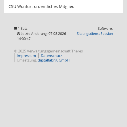
CSU Wonfurt ordentliches Mitglied
1 Satz
Software:
(Wird in
Letzte Änderung: 07.08.2026
Sitzungsdienst
Session
14:00:47
© 2025 Verwaltungsgemeinschaft Theres
Impressum
Datenschutz
Umsetzung:
digitalfabriX GmbH