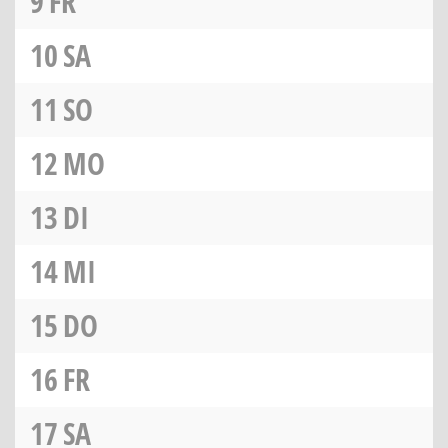
9
FR
10
SA
11
SO
12
MO
13
DI
14
MI
15
DO
16
FR
17
SA