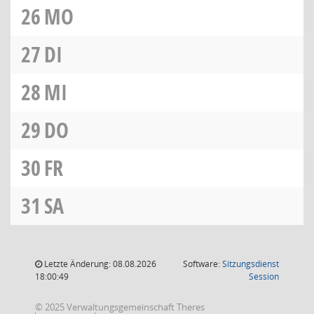
26
MO
27
DI
28
MI
29
DO
30
FR
31
SA
Letzte Änderung: 08.08.2026
Software:
Sitzungsdienst
(Wird in
18:00:49
Session
© 2025 Verwaltungsgemeinschaft Theres