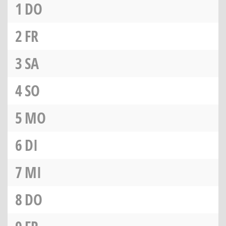
1
DO
2
FR
3
SA
4
SO
5
MO
6
DI
7
MI
8
DO