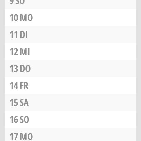
9
SO
10
MO
11
DI
12
MI
13
DO
14
FR
15
SA
16
SO
17
MO