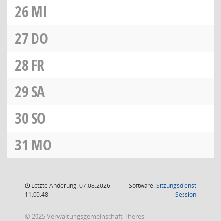
26
MI
27
DO
28
FR
29
SA
30
SO
31
MO
Letzte Änderung: 07.08.2026
Software:
Sitzungsdienst
(Wird in
11:00:48
Session
© 2025 Verwaltungsgemeinschaft Theres