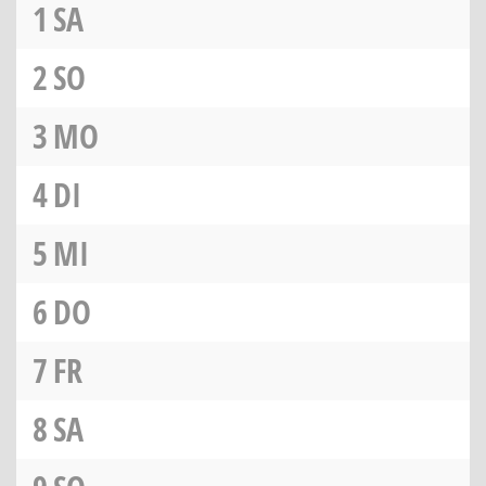
1
SA
2
SO
3
MO
4
DI
5
MI
6
DO
7
FR
8
SA