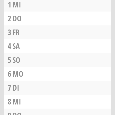
1
MI
2
DO
3
FR
4
SA
5
SO
6
MO
7
DI
8
MI