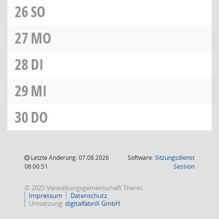
26
SO
27
MO
28
DI
29
MI
30
DO
Letzte Änderung: 07.08.2026
Software:
Sitzungsdienst
(Wird in
08:00:51
Session
© 2025 Verwaltungsgemeinschaft Theres
Impressum
Datenschutz
Umsetzung:
digitalfabriX GmbH