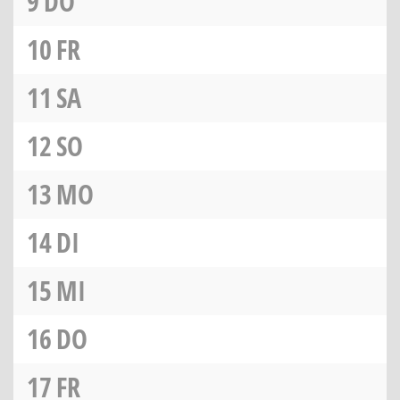
9
DO
10
FR
11
SA
12
SO
13
MO
14
DI
15
MI
16
DO
17
FR