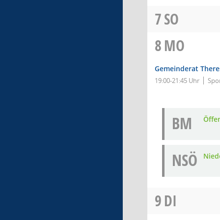
7
SO
8
MO
Gemeinderat There
19:00-21:45 Uhr
Spo
BM
Öffe
NSÖ
Nied
9
DI