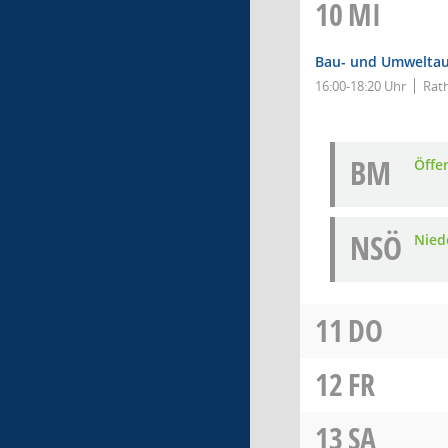
10
MI
Bau- und Umwelta
16:00-18:20 Uhr
Rat
BM
Öffe
NSÖ
Nied
11
DO
12
FR
13
SA