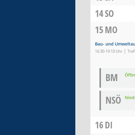
14
SO
15
MO
Bau- und Umwelta
16:30-19:10 Uhr
Tref
BM
Öffe
NSÖ
Nied
16
DI