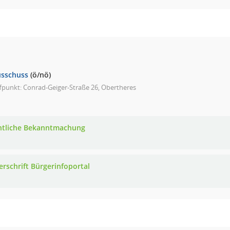
usschuss
(ö/nö)
fpunkt: Conrad-Geiger-Straße 26, Obertheres
ntliche Bekanntmachung
erschrift Bürgerinfoportal