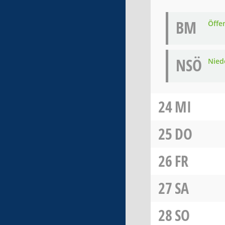
BM
Öffe
NSÖ
Nied
24
MI
25
DO
26
FR
27
SA
28
SO