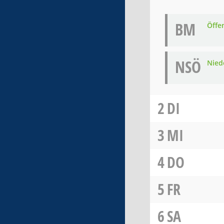
BM
Öffe
NSÖ
Nied
2
DI
3
MI
4
DO
5
FR
6
SA