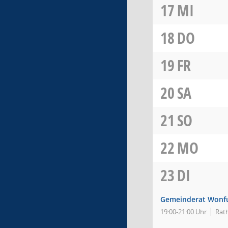
17
MI
18
DO
19
FR
20
SA
21
SO
22
MO
23
DI
Gemeinderat Wonf
19:00-21:00 Uhr
Rat