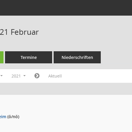
21 Februar
Termine
Niederschriften
2021
Aktuell
eim
(ö/nö)