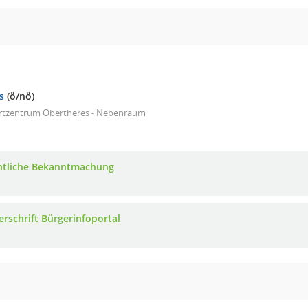
s
(ö/nö)
rtzentrum Obertheres - Nebenraum
ntliche Bekanntmachung
erschrift Bürgerinfoportal