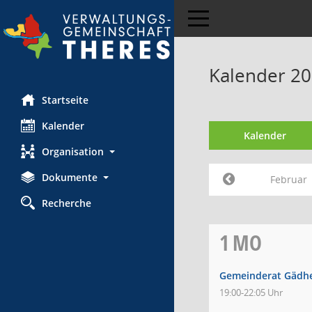
Toggle navigation
Kalender 20
Startseite
Kalender
Kalender
Organisation
Dokumente
Februar
Recherche
1
MO
Gemeinderat Gädh
19:00-22:05 Uhr