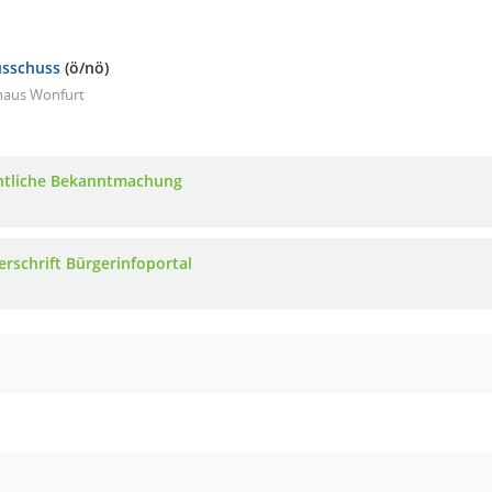
usschuss
(ö/nö)
haus Wonfurt
ntliche Bekanntmachung
erschrift Bürgerinfoportal