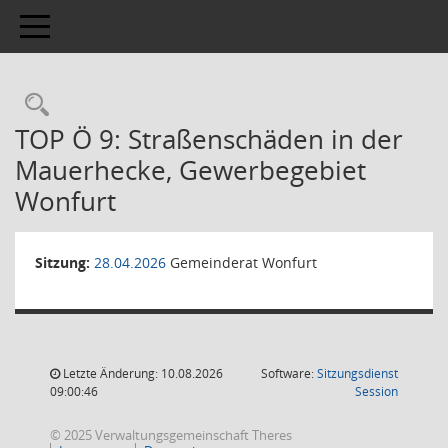
Toggle navigation
TOP Ö 9: Straßenschäden in der
Mauerhecke, Gewerbegebiet
Wonfurt
Sitzung:
28.04.2026
Gemeinderat Wonfurt
Letzte Änderung: 10.08.2026
Software:
Sitzungsdienst
(Wird in
09:00:46
Session
© 2025 Verwaltungsgemeinschaft Theres