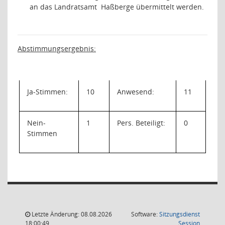
an das Landratsamt
Haßberge übermittelt werden.
Abstimmungsergebnis:
Ja-Stimmen:
10
Anwesend:
11
Nein-
1
Pers. Beteiligt:
0
Stimmen
Letzte Änderung: 08.08.2026
Software:
Sitzungsdienst
(Wird in
18:00:49
Session