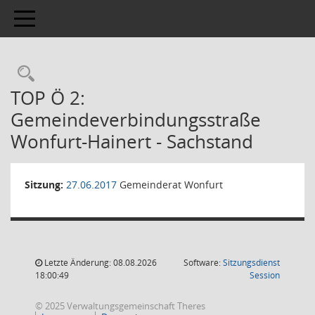
Toggle navigation
TOP Ö 2:
Gemeindeverbindungsstraße
Wonfurt-Hainert - Sachstand
Sitzung:
27.06.2017
Gemeinderat Wonfurt
Letzte Änderung: 08.08.2026
Software:
Sitzungsdienst
(Wird in
18:00:49
Session
© 2025 Verwaltungsgemeinschaft Theres