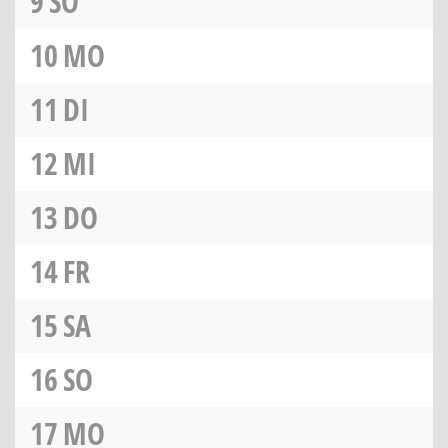
9
SO
10
MO
11
DI
12
MI
13
DO
14
FR
15
SA
16
SO
17
MO