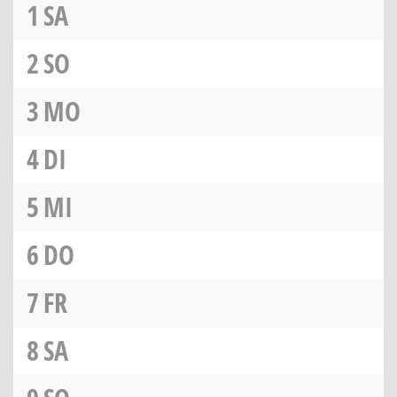
1
SA
2
SO
3
MO
4
DI
5
MI
6
DO
7
FR
8
SA