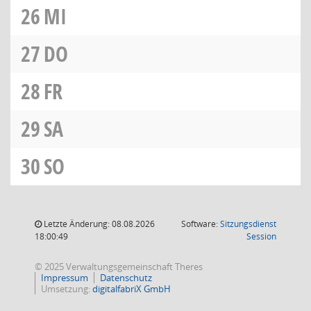
26
MI
27
DO
28
FR
29
SA
30
SO
Letzte Änderung: 08.08.2026
Software:
Sitzungsdienst
(Wird in
18:00:49
Session
© 2025 Verwaltungsgemeinschaft Theres
Impressum
Datenschutz
Umsetzung:
digitalfabriX GmbH