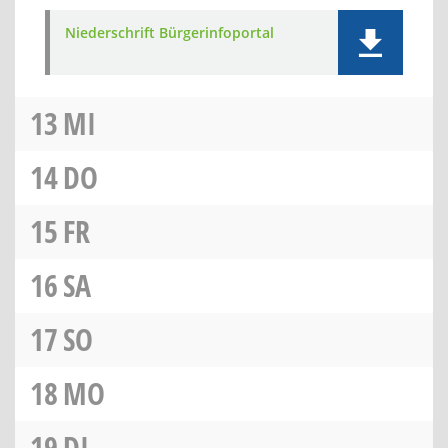
Niederschrift Bürgerinfoportal
13
MI
14
DO
15
FR
16
SA
17
SO
18
MO
19
DI