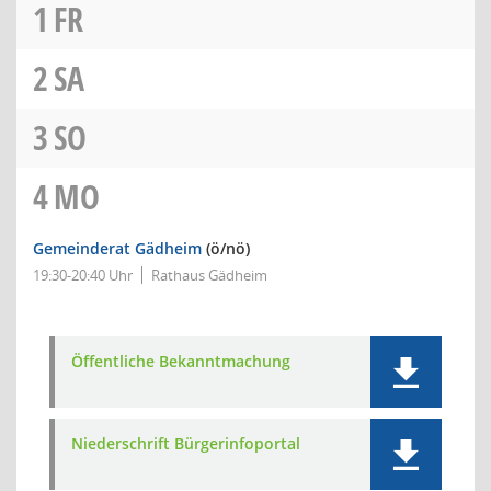
1
FR
2
SA
3
SO
4
MO
Gemeinderat Gädheim
(ö/nö)
19:30-20:40 Uhr
Rathaus Gädheim
Öffentliche Bekanntmachung
Niederschrift Bürgerinfoportal