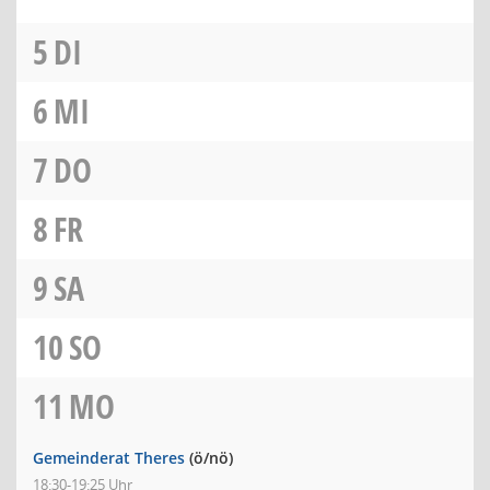
5
DI
6
MI
7
DO
8
FR
9
SA
10
SO
11
MO
Gemeinderat Theres
(ö/nö)
18:30-19:25 Uhr