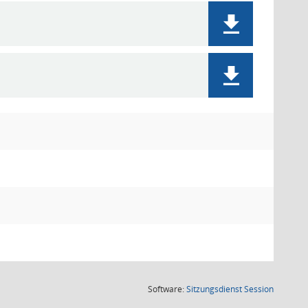
(Wird in
Software:
Sitzungsdienst
Session