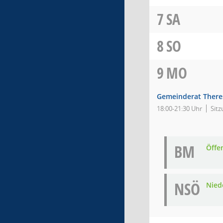
7
SA
8
SO
9
MO
Gemeinderat There
18:00-21:30 Uhr
Sitz
BM
Öffe
NSÖ
Nied