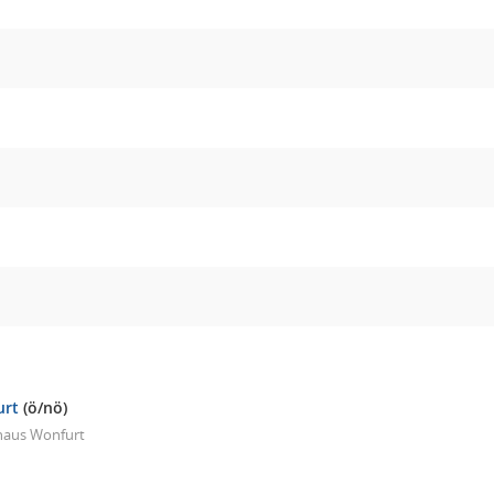
urt
(ö/nö)
haus Wonfurt