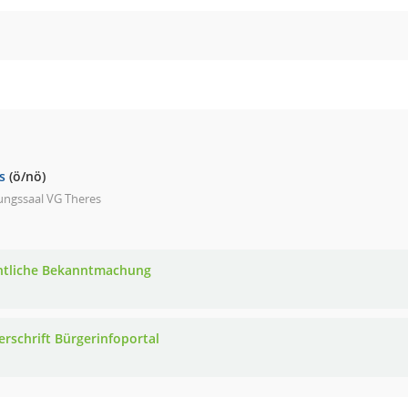
s
(ö/nö)
ungssaal VG Theres
ntliche Bekanntmachung
erschrift Bürgerinfoportal