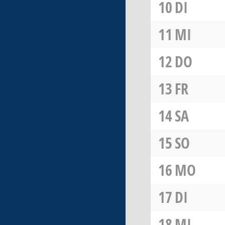
10
DI
11
MI
12
DO
13
FR
14
SA
15
SO
16
MO
17
DI
18
MI