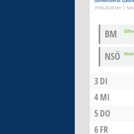
Gemeinderat Gädh
19:00-20:20 Uhr
Sch
BM
Öffe
NSÖ
Nied
3
DI
4
MI
5
DO
6
FR