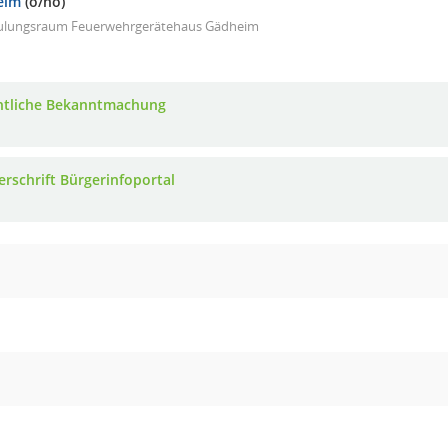
eim
(ö/nö)
ulungsraum Feuerwehrgerätehaus Gädheim
ntliche Bekanntmachung
erschrift Bürgerinfoportal