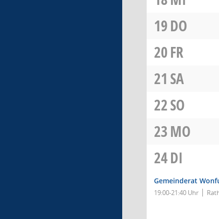
19
DO
20
FR
21
SA
22
SO
23
MO
24
DI
Gemeinderat Wonf
19:00-21:40 Uhr
Rat