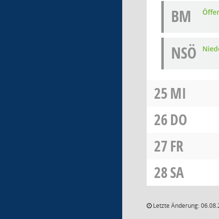
BM
Öffe
NSÖ
Nied
25
MI
26
DO
27
FR
28
SA
Letzte Änderung: 06.08.