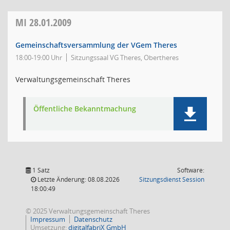
MI
28.01.2009
Gemeinschaftsversammlung der VGem Theres
18:00-19:00 Uhr
Sitzungssaal VG Theres, Obertheres
Verwaltungsgemeinschaft Theres
Öffentliche Bekanntmachung
1 Satz
Software:
(Wird in
Letzte Änderung: 08.08.2026
Sitzungsdienst
Session
18:00:49
© 2025 Verwaltungsgemeinschaft Theres
Impressum
Datenschutz
Umsetzung:
digitalfabriX GmbH