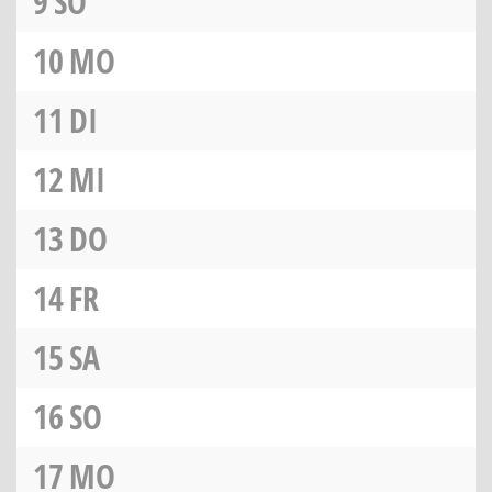
9
SO
10
MO
11
DI
12
MI
13
DO
14
FR
15
SA
16
SO
17
MO