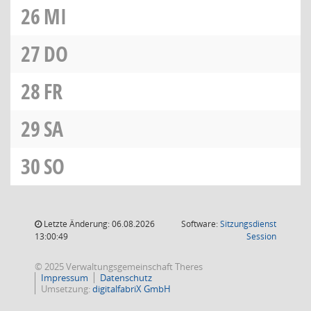
26
MI
27
DO
28
FR
29
SA
30
SO
Letzte Änderung: 06.08.2026
Software:
Sitzungsdienst
(Wird in
13:00:49
Session
© 2025 Verwaltungsgemeinschaft Theres
Impressum
Datenschutz
Umsetzung:
digitalfabriX GmbH