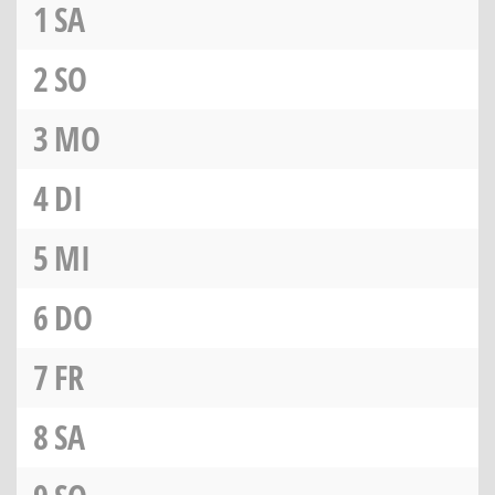
1
SA
2
SO
3
MO
4
DI
5
MI
6
DO
7
FR
8
SA