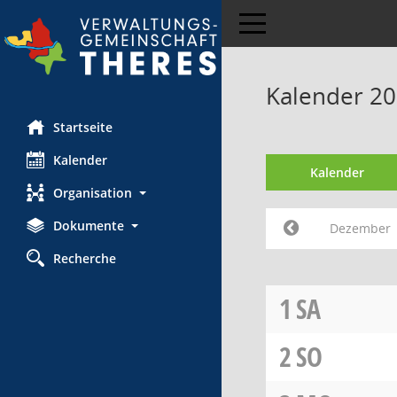
Toggle navigation
Kalender 2
Startseite
Kalender
Kalender
Organisation
Dokumente
Dezember
Recherche
1
SA
2
SO