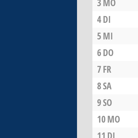
3
MO
4
DI
5
MI
6
DO
7
FR
8
SA
9
SO
10
MO
11
DI