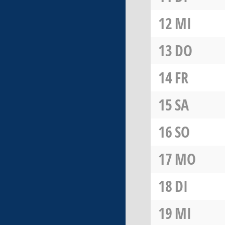
12
MI
13
DO
14
FR
15
SA
16
SO
17
MO
18
DI
19
MI