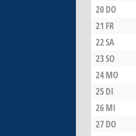
20
DO
21
FR
22
SA
23
SO
24
MO
25
DI
26
MI
27
DO