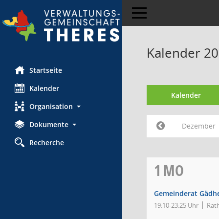
Toggle navigation
Kalender 2
Startseite
Kalender
Kalender
Organisation
Dokumente
Dezember
Recherche
1
MO
Gemeinderat Gädh
19:10-23:25 Uhr
Rat