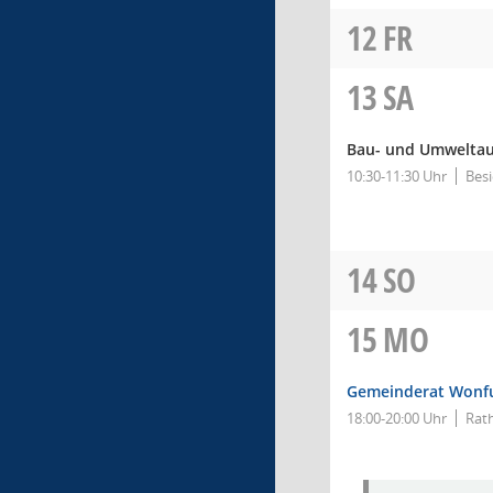
12
FR
13
SA
Bau- und Umwelta
10:30-11:30 Uhr
Bes
14
SO
15
MO
Gemeinderat Wonf
18:00-20:00 Uhr
Rat