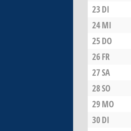
23
DI
24
MI
25
DO
26
FR
27
SA
28
SO
29
MO
30
DI