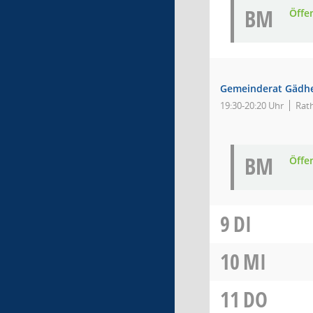
BM
Öffe
Gemeinderat Gädh
19:30-20:20 Uhr
Rat
BM
Öffe
9
DI
10
MI
11
DO