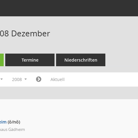
008 Dezember
Termine
Niederschriften
2008
Aktuell
eim
(ö/nö)
haus Gädheim