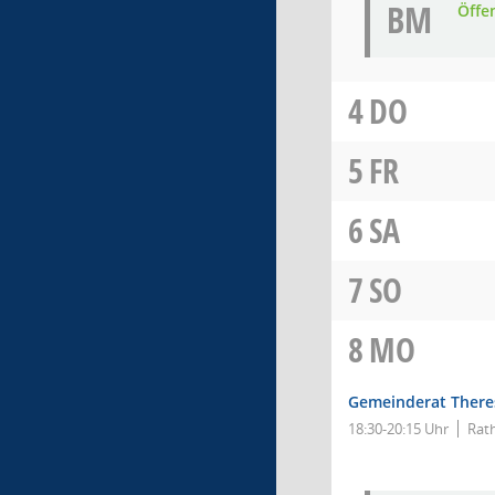
BM
Öffe
4
DO
5
FR
6
SA
7
SO
8
MO
Gemeinderat There
18:30-20:15 Uhr
Rat