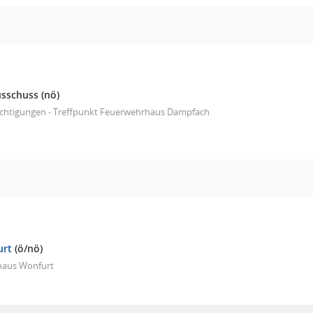
usschuss
(nö)
ichtigungen - Treffpunkt Feuerwehrhaus Dampfach
urt
(ö/nö)
haus Wonfurt