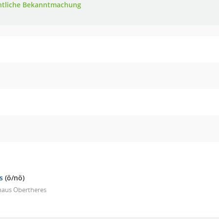
ntliche Bekanntmachung
s
(ö/nö)
haus Obertheres