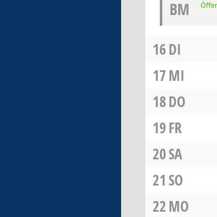
BM
Öffe
16
DI
17
MI
18
DO
19
FR
20
SA
21
SO
22
MO