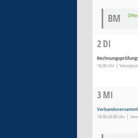
BM
Öffe
2
DI
Rechnungsprüfung
16:30 Uhr
Verwaltun
3
MI
Verbandsversammlu
18:30-20:30 Uhr
Ver