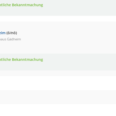
ntliche Bekanntmachung
eim
(ö/nö)
haus Gädheim
ntliche Bekanntmachung