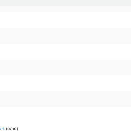
urt
(ö/nö)