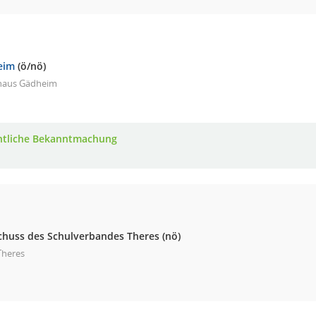
eim
(ö/nö)
haus Gädheim
ntliche Bekanntmachung
chuss des Schulverbandes Theres
(nö)
Theres