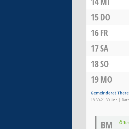
14
MI
15
DO
16
FR
17
SA
18
SO
19
MO
Gemeinderat There
18:30-21:30 Uhr
Rat
BM
Öffe