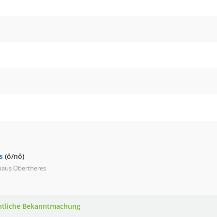
s
(ö/nö)
haus Obertheres
ntliche Bekanntmachung