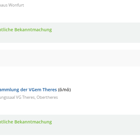
haus Wonfurt
ntliche Bekanntmachung
sammlung der VGem Theres
(ö/nö)
ungssaal VG Theres, Obertheres
ntliche Bekanntmachung