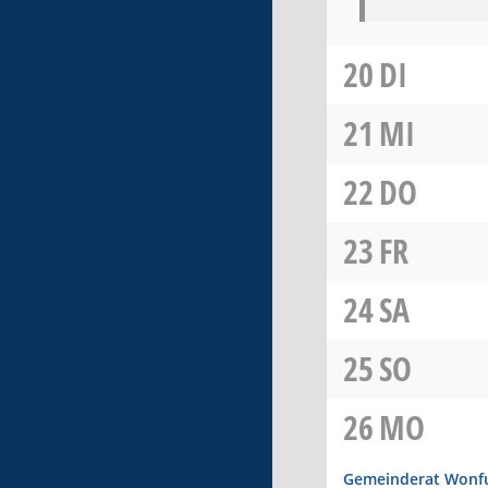
20
DI
21
MI
22
DO
23
FR
24
SA
25
SO
26
MO
Gemeinderat Wonf