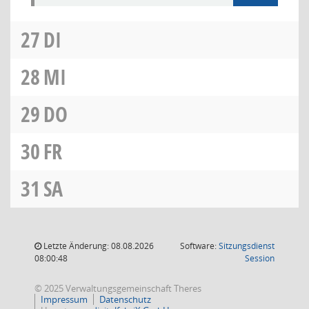
27
DI
28
MI
29
DO
30
FR
31
SA
Letzte Änderung: 08.08.2026
Software:
Sitzungsdienst
(Wird in
08:00:48
Session
© 2025 Verwaltungsgemeinschaft Theres
Impressum
Datenschutz