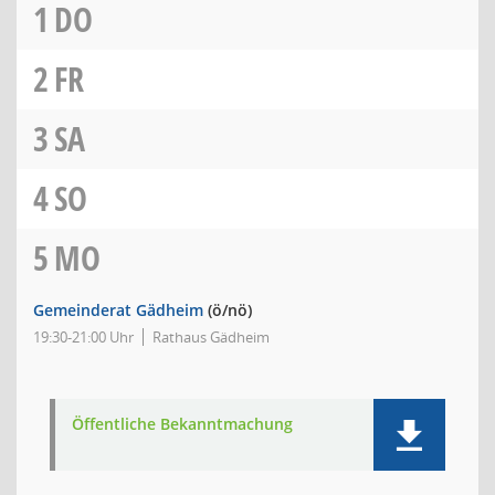
1
DO
2
FR
3
SA
4
SO
5
MO
Gemeinderat Gädheim
(ö/nö)
19:30-21:00 Uhr
Rathaus Gädheim
Öffentliche Bekanntmachung