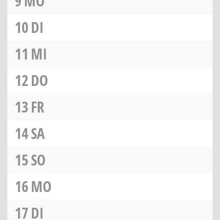
9
MO
10
DI
11
MI
12
DO
13
FR
14
SA
15
SO
16
MO
17
DI