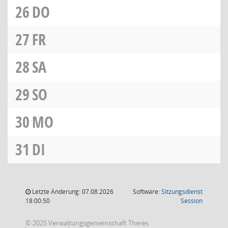
26
DO
27
FR
28
SA
29
SO
30
MO
31
DI
Letzte Änderung: 07.08.2026
Software:
Sitzungsdienst
(Wird in
18:00:50
Session
© 2025 Verwaltungsgemeinschaft Theres