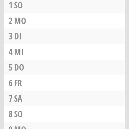
1
SO
2
MO
3
DI
4
MI
5
DO
6
FR
7
SA
8
SO